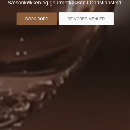
Sæsonkøkken og gourmetkøkken i Christiansfeld.
BOOK BORD
SE VORES MENUER