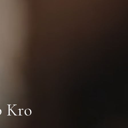
p Kro