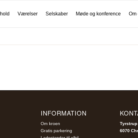
hold
Værelser
Selskaber
Møde og konference
Om 
INFORMATION
KONT
Om kroen
Tyrstrup
Gratis parkering
6070 Chr
Ladestander til elbil