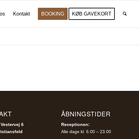
os
Kontakt
BOOKING
KØB GAVEKORT
Du er her:
Start
/
Kart
AKT
ÅBNINGSTIDER
 Vestervej 6
Receptionen:
istiansfeld
Alle dage kl. 6.00 – 23.00