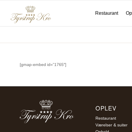
Restaurant
Op
Kart
[gmap-embed id=”1765″]
OPLEV
Restaurant
Værelser & suiter
Ophold