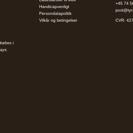
+45 74 5
Handicapvenligt
post@tyr
e
Persondatapolitik
Vilkår og betingelser
CVR: 42
købes i
ays.