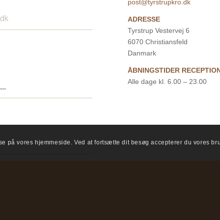
post@tyrstrupkro.dk
ADRESSE
Tyrstrup Vestervej 6
6070 Christiansfeld
Danmark
ÅBNINGSTIDER RECEPTIO
Alle dage kl. 6.00 – 23.00
lse på vores hjemmeside. Ved at fortsætte dit besøg accepterer du vores bru