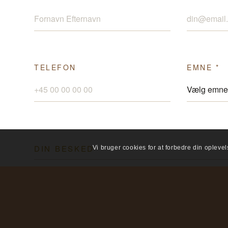
TELEFON
EMNE *
DIN BESKED
Vi bruger cookies for at forbedre din opleve
BESKED *