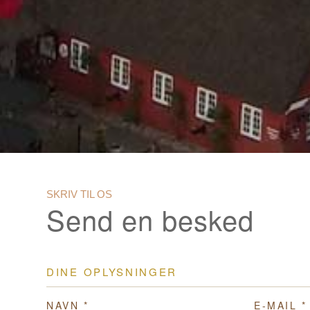
SKRIV TIL OS
Send en besked
DINE OPLYSNINGER
NAVN *
E-MAIL *