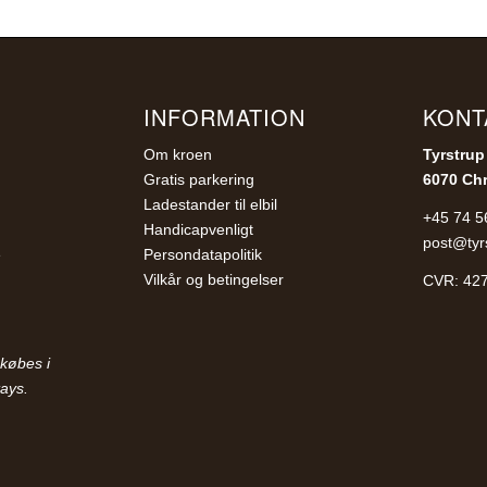
INFORMATION
KONT
Om kroen
Tyrstrup
Gratis parkering
6070 Chr
Ladestander til elbil
+45 74 5
Handicapvenligt
post@tyr
e
Persondatapolitik
Vilkår og betingelser
CVR: 42
købes i
ays.