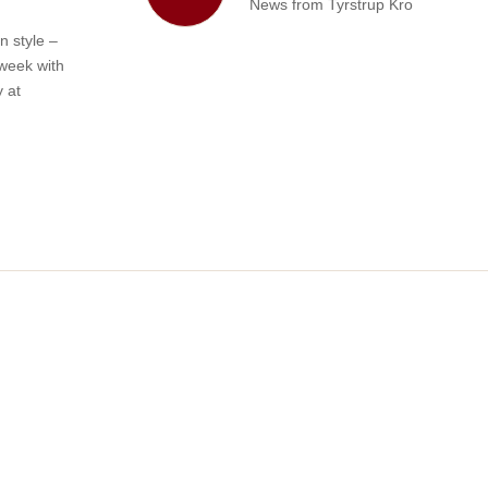
News from Tyrstrup Kro
n style –
 week with
 at