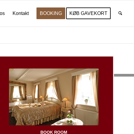
os
Kontakt
BOOKING
KØB GAVEKORT
Du er her:
Start
/
Home
BOOK ROOM