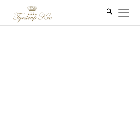
Firmenveranstaltungen
Du er her:
Start
/
Firmenveranstaltungen
Vorstandssitzung
kleine
Konferenzen
und