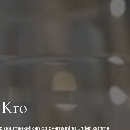
 Kro
 — med gourmetkøkken og overnatning under samme