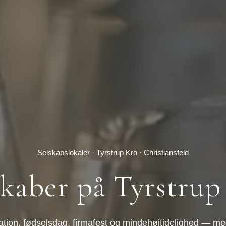
Selskabslokaler · Tyrstrup Kro · Christiansfeld
skaber på Tyrstrup
firmation, fødselsdag, firmafest og mindehøjtidelighed