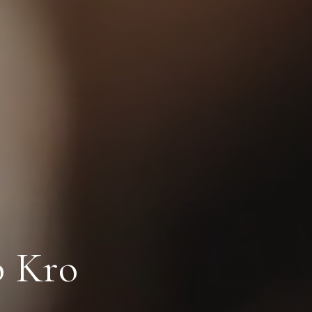
p Kro