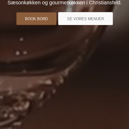
Sæsonkøkken og gourmetkøkken i Christiansfeld.
BOOK BORD
SE VORES MENUER